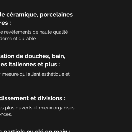
de céramique, porcelaines
res :
de revêtements de haute qualité
erne et durable.
lation de douches, bain,
s italiennes et plus :
 mesure qui allient esthétique et
issement et divisions :
es plus ouverts et mieux organisés
ences.
s partiels ou clé en main :