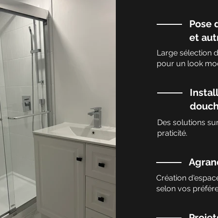
Pose 
et aut
Large sélection 
pour un look mod
Instal
douche
Des solutions sur
praticité.
Agrand
Création d'espac
selon vos préfér
Projet